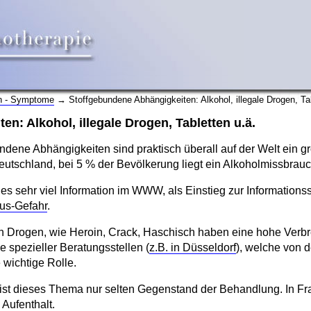
en - Symptome
→ Stoffgebundene Abhängigkeiten: Alkohol, illegale Drogen, Tab
n: Alkohol, illegale Drogen, Tabletten u.ä.
ndene Abhängigkeiten sind praktisch überall auf der Welt ein 
tschland, bei 5 % der Bevölkerung liegt ein Alkoholmissbrauc
s sehr viel Information im WWW, als Einstieg zur Informations
mus-Gefahr
.
n Drogen, wie Heroin, Crack, Haschisch haben eine hohe Verbre
 spezieller Beratungsstellen (
z.B. in Düsseldorf
), welche von 
 wichtige Rolle.
ist dieses Thema nur selten Gegenstand der Behandlung. In F
Aufenthalt.