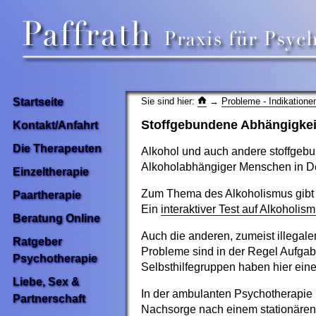
Sie sind hier:
→
Probleme - Indikation
Startseite
Stoffgebundene Abhängigkeite
Kontakt/Anfahrt
Die Therapeuten
Alkohol und auch andere stoffgebu
Alkoholabhängiger Menschen in Deu
Einzeltherapie
Zum Thema des Alkoholismus gibt e
Paartherapie
Ein
interaktiver Test auf Alkoholis
Beratung Online
Auch die anderen, zumeist illegale
Ratgeber
Probleme sind in der Regel Aufgabe
Psychotherapie
Selbsthilfegruppen haben hier eine
Liebe, Sex &
In der ambulanten Psychotherapie 
Partnerschaft
Nachsorge nach einem stationären 