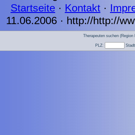
Startseite
·
Kontakt
·
Impr
11.06.2006 · http://http://
Therapeuten suchen (Region 
PLZ:
Stad