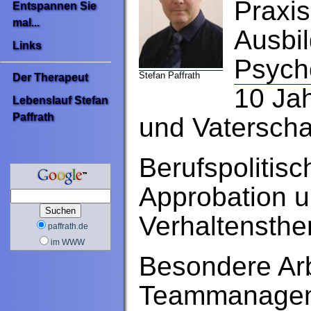
Praxi
Entspannen Sie
mal...
Ausbil
Links
Psych
Stefan Paffrath
Der Therapeut
10 Jah
Lebenslauf Stefan
Paffrath
und Vaterscha
Berufspolitis
Approbation 
Verhaltensther
paffrath.de
im WWW
Besondere Ar
Teammanageme