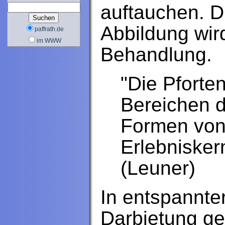
auftauchen. D
Abbildung wi
paffrath.de
im WWW
Behandlung.
"Die Pforte
Bereichen d
Formen von 
Erlebnisker
(Leuner)
In entspannte
Darbietung ge