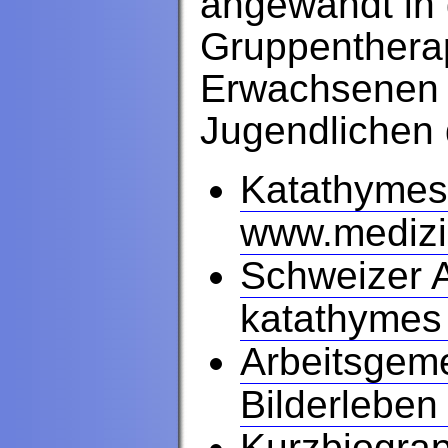
angewandt in 
Gruppentherap
Erwachsenen a
Jugendlichen 
Katathymes 
www.medizi
Schweizer A
katathymes 
Arbeitsgem
Bilderleben
Kurzbiograp