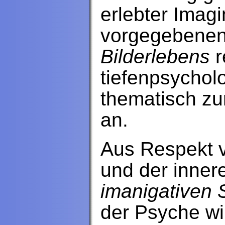
erlebter Imagi
vorgegebenen
Bilderlebens
r
tiefenpsychol
thematisch z
an.
Aus Respekt v
und der inner
imanigativen S
der Psyche wi