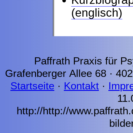
(englisch)
Paffrath Praxis für P
Grafenberger Allee 68 · 40
Startseite
·
Kontakt
·
Impr
11.
http://http://www.paffrat
bilde