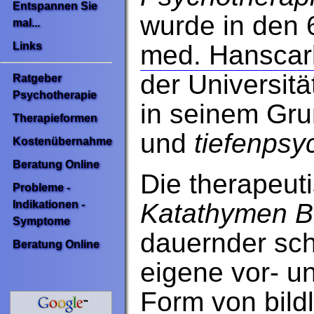
Entspannen Sie
wurde in den 
mal...
med. Hanscarl
Links
der Universitä
Ratgeber
Psychotherapie
in seinem Gr
Therapieformen
und
tiefenpsy
Kostenübernahme
Beratung Online
Die therapeu
Probleme -
Katathymen B
Indikationen -
Symptome
dauernder sch
Beratung Online
eigene vor- u
Form von bild