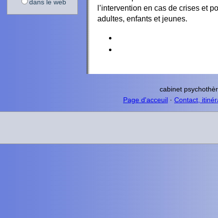
dans le web
l’intervention en cas de crises et p
adultes, enfants et jeunes.
cabinet psychothè
Page d'acceuil
·
Contact, itinér