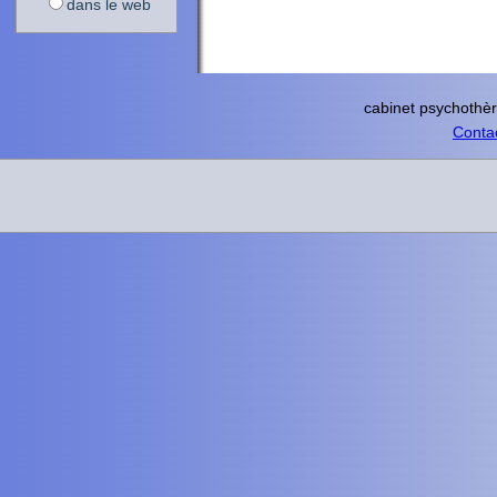
dans le web
cabinet psychothè
Contac