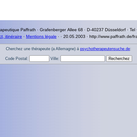
rapeutique
Paffrath · Grafenberger Allee
68 · D-40237
Düsseldorf
· Tel
t, itinéraire
·
Mentions légale
·
·
20.05.2003 · http://www.paffrath.de/fr
Cherchez une thérapeute (a Allemagne) á
psychotherapeutensuche.de
:
Code Postal:
Ville: