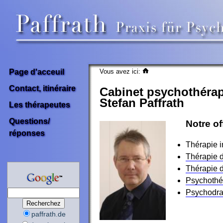
Vous avez ici:
Page d'acceuil
Contact, itinéraire
Cabinet psychothérap
Stefan Paffrath
Les thérapeutes
Questions/
Notre of
réponses
Thérapie i
Thérapie 
Thérapie 
Psychothér
Psychodr
paffrath.de