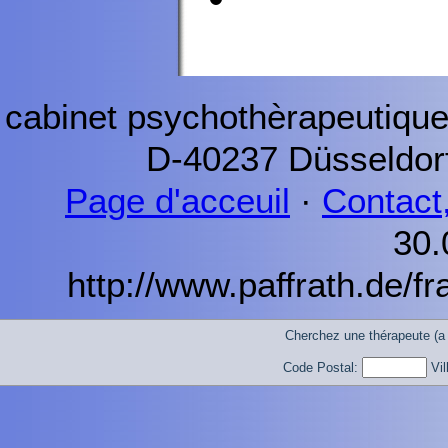
cabinet psychothèrapeutiqu
D-40237
Düsseldor
Page d'acceuil
·
Contact,
30.
http://www.paffrath.de/f
Cherchez une thérapeute (a
Code Postal:
Vil