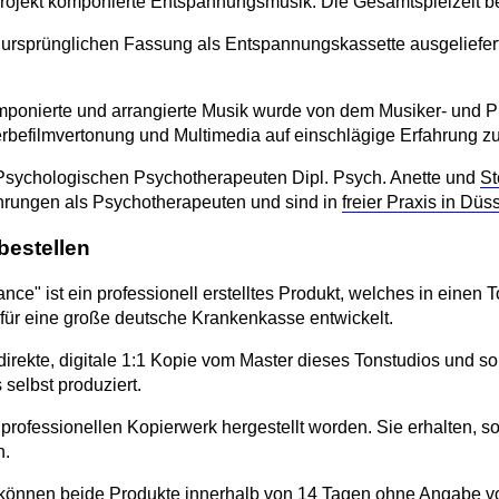
 Projekt komponierte Entspannungsmusik. Die Gesamtspielzeit be
 ursprünglichen Fassung als Entspannungskassette ausgeliefert.
mponierte und arrangierte Musik wurde von dem Musiker- und 
Werbefilmvertonung und Multimedia auf einschlägige Erfahrung z
 Psychologischen Psychotherapeuten Dipl. Psych. Anette und
St
ahrungen als Psychotherapeuten und sind in
freier Praxis in Düs
bestellen
rance
" ist ein professionell erstelltes Produkt, welches in eine
 für eine große deutsche Krankenkasse entwickelt.
 direkte, digitale 1:1 Kopie vom
Master
dieses Tonstudios und som
 selbst produziert.
 professionellen Kopierwerk hergestellt worden. Sie erhalten, s
h.
e können beide Produkte innerhalb von 14 Tagen ohne Angabe