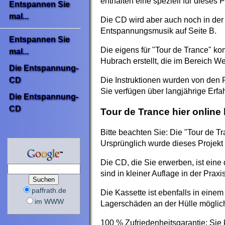
enthalten eine speziell für dieses
Entspannen Sie
mal...
Die
CD
wird aber auch noch in der
Entspannungsmusik auf Seite B.
Entspannen Sie
Die eigens für "
Tour de Trance
" ko
mal...
Hubrach erstellt, die im Bereich 
Die Entspannung-
CD
Die Instruktionen wurden von den
Sie verfügen über langjährige Erf
Die Entspannung-
CD
Tour de Trance
hier
online
Bitte beachten Sie: Die "
Tour de T
Ursprünglich wurde dieses Projekt
Die
CD
, die Sie erwerben, ist eine
sind in kleiner Auflage in der Praxis
paffrath.de
Die Kassette ist ebenfalls in einem
im WWW
Lagerschäden an der Hülle möglic
100 % Zufriedenheitsgarantie: Si