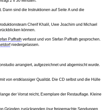
trägt 2 x 30 Minuten.
 Dann sind die Instruktionen auf Seite A und die
Produktionsteam
Cherif Khalil
, Uwe Joachim und Michael
urückblicken können.
efan Paffrath
verfasst und von Stefan Paffrath gesprochen.
seldorf
niedergelassen.
n Tonstudio arrangiert, aufgezeichnet und abgemischt wurde.
it von erstklassiger Qualität. Die
CD
selbst und die Hülle
olange der Vorrat reicht, Exemplare der Restauflage. Kleine
 von Gründen zurücksenden (nur freigemachte Sendungen