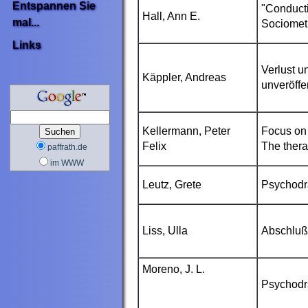
Entspannen Sie
"Conducti
Hall
, Ann E.
mal...
Sociometr
Links
Verlust u
Käppler
, Andreas
unveröffe
Kellermann
, Peter
Focus on
Felix
The ther
paffrath.de
im WWW
Leutz
, Grete
Psychodr
Liss
, Ulla
Abschlußa
Moreno, J. L.
Psychodr