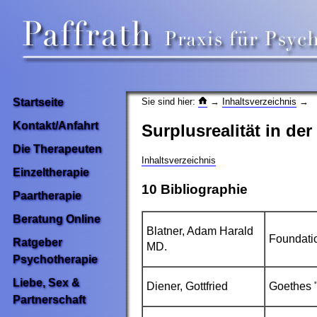
Sie sind hier:
→
Inhaltsverzeichnis
→
Startseite
Kontakt/Anfahrt
Surplusrealität in der
Die Therapeuten
Inhaltsverzeichnis
Einzeltherapie
10 Bibliographie
Paartherapie
Beratung Online
Blatner
, Adam Harald
Foundatio
Ratgeber
MD.
Psychotherapie
Liebe, Sex &
Diener
, Gottfried
Goethes "
Partnerschaft