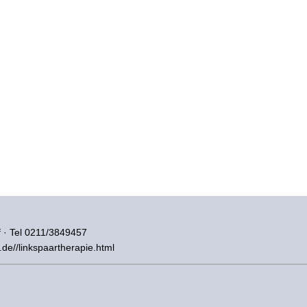
 · Tel 0211/3849457
h.de//linkspaartherapie.html