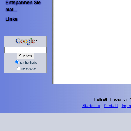
Entspannen Sie
mal...
Links
paffrath.de
im WWW
Paffrath Praxis für 
Startseite
·
Kontakt
·
Impr