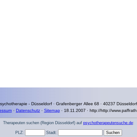
Psychotherapie - Düsseldorf ·
Grafenberger Allee 68 · 40237 Düsseldorf
essum
·
Datenschutz
·
Sitemap
· 18.11.2007 · http://http://www.paffrat
Therapeuten suchen (Region Düsseldorf) auf
psychotherapeutensuche.de
:
PLZ:
Stadt: