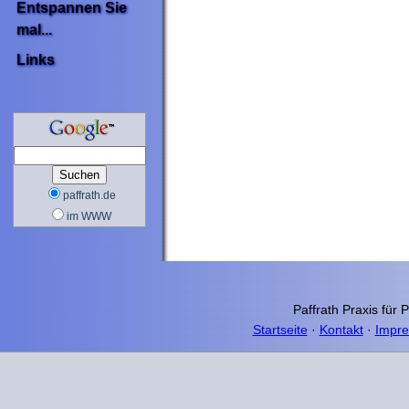
Entspannen Sie
mal...
Links
paffrath.de
im WWW
Paffrath Praxis für 
Startseite
·
Kontakt
·
Impr