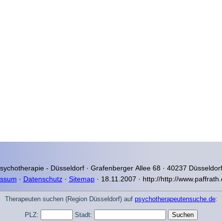
Psychotherapie - Düsseldorf ·
Grafenberger Allee 68 · 40237 Düsseldorf
essum
·
Datenschutz
·
Sitemap
· 18.11.2007 · http://http://www.paffrath.
Therapeuten suchen (Region Düsseldorf) auf
psychotherapeutensuche.de
:
PLZ:
Stadt: