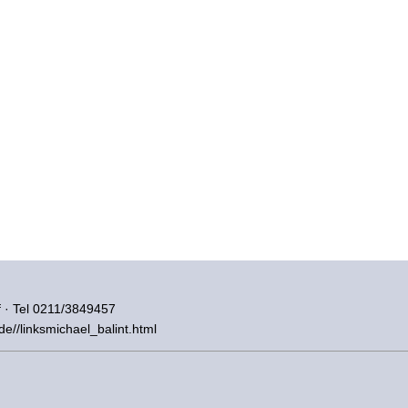
 · Tel 0211/3849457
de//linksmichael_balint.html