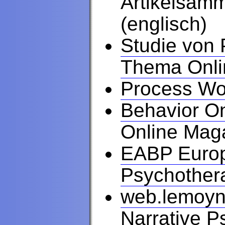
Artikelsamm
(englisch)
Studie von 
Thema Onlin
Process Wo
Behavior O
Online Maga
EABP Europ
Psychothera
web.lemoyn
Narrative P