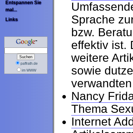
Entspannen Sie
Umfassender
mal...
Sprache zur
Links
bzw. Beratu
effektiv ist
weitere Art
paffrath.de
sowie dutze
im WWW
verwandten
Nancy Frid
Thema Sexua
Internet Ad