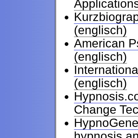
Application
Kurzbiograp
(englisch)
American Ps
(englisch)
Internation
(englisch)
Hypnosis.c
Change Tech
HypnoGenes
hypnosis an