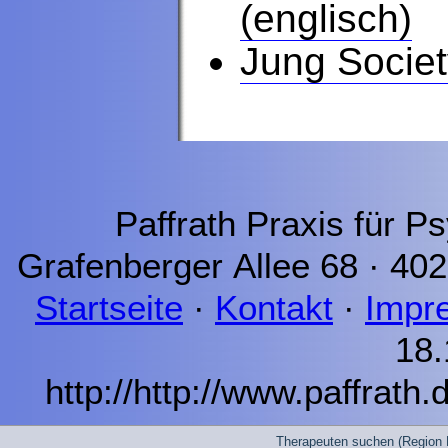
(englisch)
Jung Society
Paffrath Praxis für P
Grafenberger Allee 68 · 40
Startseite
·
Kontakt
·
Impr
18.
http://http://www.paffrath.
Therapeuten suchen (Region 