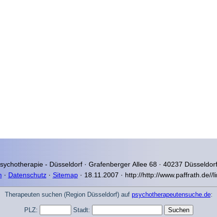
Psychotherapie - Düsseldorf ·
Grafenberger Allee 68 · 40237 Düsseldorf
m
·
Datenschutz
·
Sitemap
· 18.11.2007 · http://http://www.paffrath.de/
Therapeuten suchen (Region Düsseldorf) auf
psychotherapeutensuche.de
:
PLZ:
Stadt: