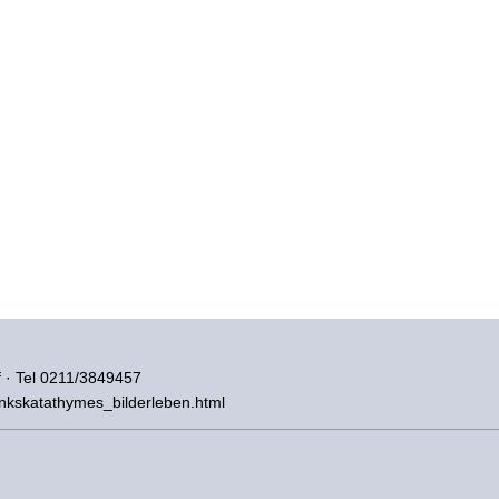
 · Tel 0211/3849457
/linkskatathymes_bilderleben.html