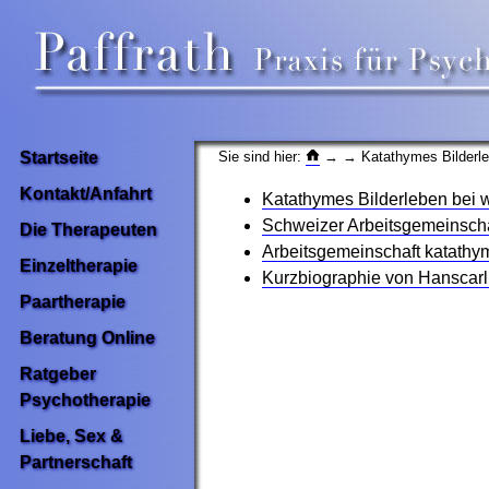
Sie sind hier:
→
→ Katathymes Bilderl
Startseite
Kontakt/Anfahrt
Katathymes Bilderleben bei 
Schweizer Arbeitsgemeinschaf
Die Therapeuten
Arbeitsgemeinschaft katathy
Einzeltherapie
Kurzbiographie von Hanscarl
Paartherapie
Beratung Online
Ratgeber
Psychotherapie
Liebe, Sex &
Partnerschaft