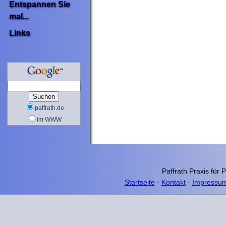
Entspannen Sie
mal...
Links
paffrath.de
im WWW
Paffrath Praxis für 
Startseite
·
Kontakt
·
Impressu