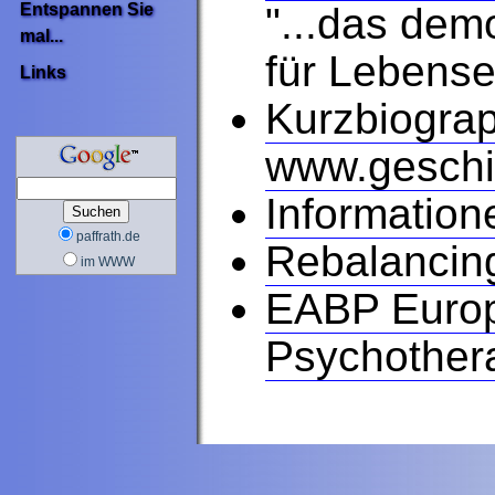
"...das dem
Entspannen Sie
mal...
für Lebense
Links
Kurzbiograp
www.geschi
Informatio
paffrath.de
Rebalancin
im WWW
EABP Europ
Psychothera