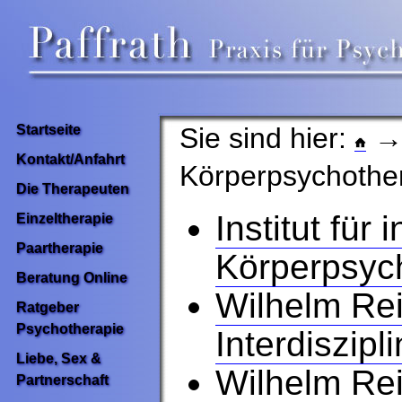
Sie sind hier:
Startseite
Kontakt/Anfahrt
Körperpsychothe
Die Therapeuten
Institut für 
Einzeltherapie
Paartherapie
Körperpsyc
Beratung Online
Wilhelm Reic
Ratgeber
Psychotherapie
Interdiszip
Liebe, Sex &
Wilhelm Rei
Partnerschaft