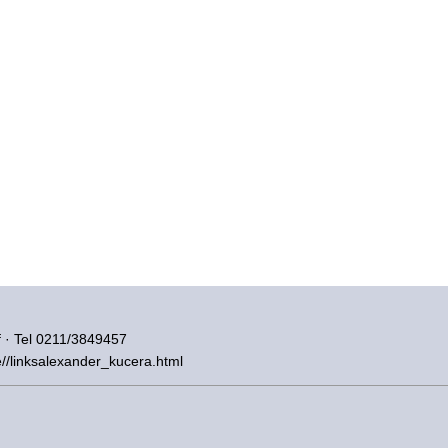
 · Tel 0211/3849457
de//linksalexander_kucera.html