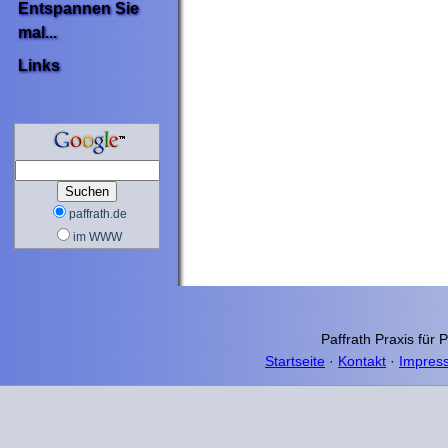
Entspannen Sie
mal...
Links
paffrath.de
im WWW
Paffrath Praxis für 
Startseite
·
Kontakt
·
Impres