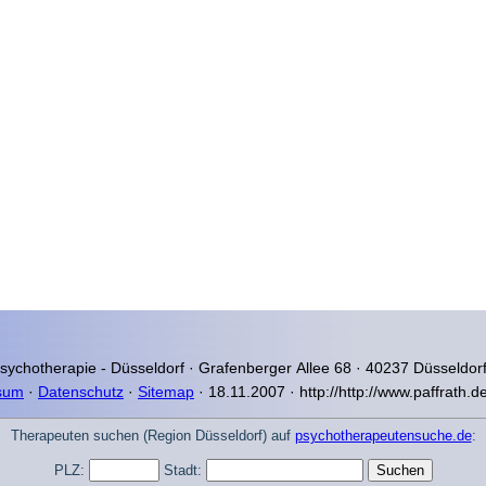
Psychotherapie - Düsseldorf ·
Grafenberger Allee 68 · 40237 Düsseldorf
sum
·
Datenschutz
·
Sitemap
· 18.11.2007 · http://http://www.paffrath.
Therapeuten suchen (Region Düsseldorf) auf
psychotherapeutensuche.de
:
PLZ:
Stadt: