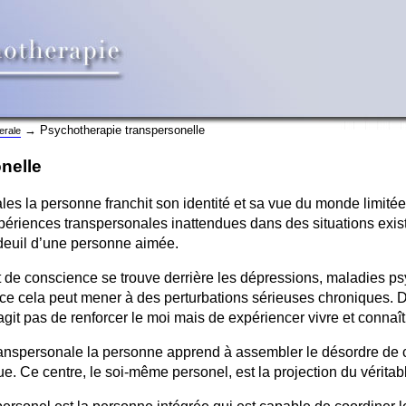
→ Psychotherapie transpersonelle
erale
nelle
es la personne franchit son identité et sa vue du monde limitée
riences transpersonales inattendues dans des situations exist
 deuil d’une personne aimée.
nt de conscience se trouve derrière les dépressions, maladies 
e cela peut mener à des perturbations sérieuses chroniques. Da
’agit pas de renforcer le moi mais de expériencer vivre et connaî
ranspersonale la personne apprend à assembler le désordre de ce
e. Ce centre, le soi-même personel, est la projection du vérita