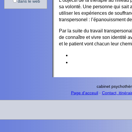
L’objectif de la thérapie au niveau
dans le web
sa volonté. Une personne qui sait a
utiliser les expériences de souffr
transpersonel : l’épanouissment de
Par la suite du travail transpersona
de connaître et vivre son identité 
et le patient vont chacun leur chem
cabinet psychothè
Page d'acceuil
·
Contact, itinérai