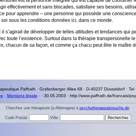
 personel est la personne intégrée qui est capable de coordiner
gir effectivement et sans blocades, satisfaire ses besoins, utili
ance pour apprendre – une personne qui possède une conscience
 soi sous les conditions données ici, dans ce monde.
l il s’agirait de développer de telles attitudes et tendances qui p
avec toute l’existence. Surtout dans la thérapie transpersonelle 
in, chacun de sa façon, et comme ça chacu peut être le maître de
rapeutique
Paffrath · Grafenberger Allee
68 · D-40237
Düsseldorf
· Tel
re
·
Mentions légale
·
·
30.05.2003 · http://www.paffrath.de/francais/ps
Cherchez une thérapeute (a Allemagne) á
psychotherapeutensuche.de
:
Code Postal:
Ville: