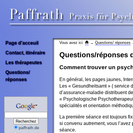
Vous avez ici:
→
Questions/ réponses
→
Page d'acceuil
Contact, itinéraire
Questions/réponses d
Les thérapeutes
Comment trouver un psych
Questions/
réponses
En général, les pages jaunes, Inter
Les « Gesundheitsamt » ( service d
d’assurance-maladie distribuent de
« Psychologische Psychotherapeuten
spécialités et orientation méthodi
La première séance est toujours fi
si convenu autrement, vous l’avez 
paffrath.de
séance.