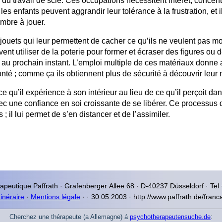
u travail de scie. Ces occupations nécessitent intérêt, concent
s enfants peuvent aggrandir leur tolérance à la frustration, et
ambre à jouer.
ouets qui leur permettent de cacher ce qu’ils ne veulent pas mo
ent utiliser de la poterie pour former et écraser des figures ou 
 au prochain instant. L’emploi multiple de ces matériaux donne a
té ; comme ça ils obtiennent plus de sécurité à découvrir leur m
e ce qu’il expérience à son intérieur au lieu de ce qu’il perçoit 
 une confiance en soi croissante de se libérer. Ce processus d
 ; il lui permet de s’en distancer et de l’assimiler.
rapeutique
Paffrath · Grafenberger Allee
68 · D-40237
Düsseldorf
· Tel
tinéraire
·
Mentions légale
·
·
30.05.2003 · http://www.paffrath.de/franc
Cherchez une thérapeute (a Allemagne) á
psychotherapeutensuche.de
: