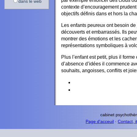
par exemple enfoncer des clous ou d
dans le web
contexte d’encouragement prudent le
objectifs définis dans et hors la ch
Les enfants peureux ont besoin de j
découverts et embarrassés. Ils peuv
montrer des émotions et les cacher
représentations symboliques à volon
Plus l’enfant est petit, plus il form
d’absence d’idées il commence avec
souhaits, angoisses, conflits et joies
cabinet psychothè
Page d'acceuil
·
Contact, i